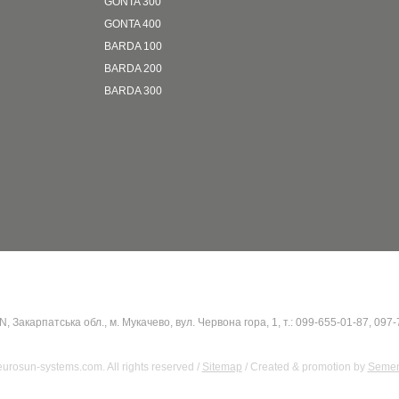
GONTA 300
GONTA 400
BARDA 100
BARDA 200
BARDA 300
Закарпатська обл., м. Мукачево, вул. Червона гора, 1, т.: 099-655-01-87, 097
urosun-systems.com. All rights reserved /
Sitemap
/ Created & promotion by
Semen