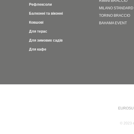
RIMINI BRACCIO
Рефлексоли
MILANO STANDARD
Балконні та віконні
TORINO BRACCIO
Ковшові
BAHAMA EVENT
Для терас
Для зимових садів
Для кафе
EUROSUN, 
© 2023 e