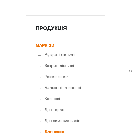
ПРОДУКЦІЯ
МАРКІЗИ
Відкриті ліктьові
Закриті ліктьові
О
Рефлексоли
Балконні та віконні
Ковшові
Для терас
Для зимових садів
Для кафе