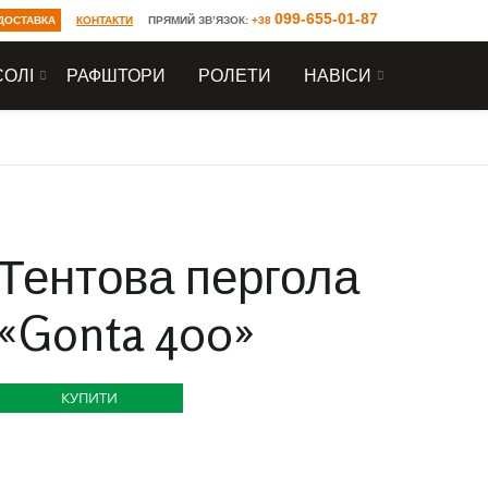
099-655-01-87
 ДОСТАВКА
КОНТАКТИ
ПРЯМИЙ ЗВ’ЯЗОК:
+38
ОЛІ
РАФШТОРИ
РОЛЕТИ
НАВІСИ
Г
П
О
К
О
Р
П
О
Л
О
Л
Н
Тентова пергола
«Gonta 400»
О
E
А
Т
В
U
Т
А
КУПИТИ
Н
R
А
К