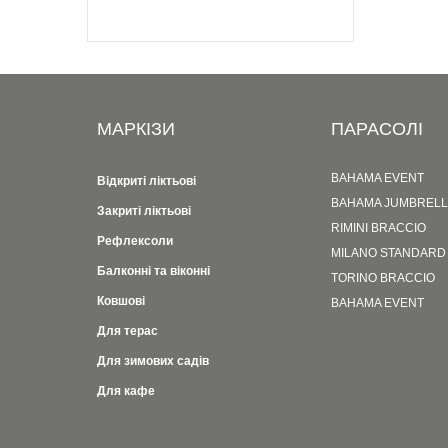
МАРКІЗИ
ПАРАСОЛІ
BAHAMA EVENT
Відкриті ліктьові
BAHAMA JUMBREL
Закриті ліктьові
RIMINI BRACCIO
Рефлексоли
MILANO STANDARD
Балконні та віконні
TORINO BRACCIO
Ковшові
BAHAMA EVENT
Для терас
Для зимових садів
Для кафе