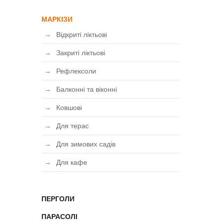
МАРКІЗИ
Відкриті ліктьові
Закриті ліктьові
Рефлексоли
Балконні та віконні
Ковшові
Для терас
Для зимових садів
Для кафе
ПЕРГОЛИ
ПАРАСОЛІ