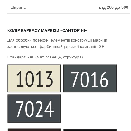
Ширина
від 200 до 500 
Виліт
від 160 до 300 
КОЛІР КАРКАСУ МАРКІЗИ «САНТОРІНІ»
Оптимальний кут нахилу
15-20 градусів
Для обробки поверхні елементів конструкції маркізи
Тканина
акрилова Sattle
застосовуються фарби швейцарської компанії IGP.
Стандарт RAL (мат, глянець, структура)