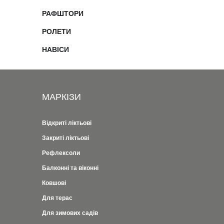
РАФШТОРИ
РОЛЕТИ
НАВІСИ
МАРКІЗИ
Відкриті ліктьові
Закриті ліктьові
Рефлексоли
Балконні та віконні
Ковшові
Для терас
Для зимових садів