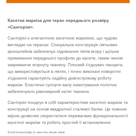
Касетна маркіза для терас середнього розміру
«Санторіні».
Санторіні є елегантною касетною маркізою, що чудово
виглядає на терасах. Спеціальна конструкція ліктьових
кронштейнів забезпечує піднімання ліктів вгору і щільне
примикання переднього профілю до касети, таким чином
закриваючи згорнуту тканину. Плоский з'єднувач ланцюга,
що використовується в ліктях, і точно виконані поворотні
з'єднання гарантують надійну довгострокову роботу
маркізи. Еластичні супорти валу намотування полотна
забезпечують рівномірний натяг тканини.
Санторіні поєднує в собі характеристики касетної маркізи та
конструкції на основі квадратної сталевої балки. Це повною
мірою дозволяє скористатися перевагами функціональності
касетної маркізи та робить простий її встановлення.