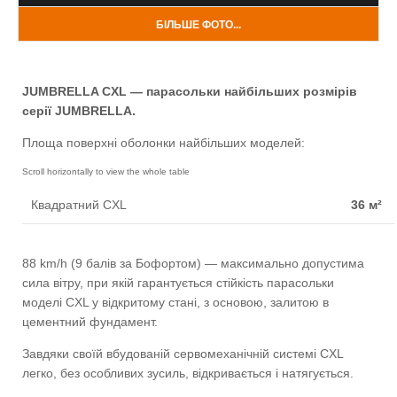
БІЛЬШЕ ФОТО...
JUMBRELLA CXL — парасольки найбільших розмірів
серії JUMBRELLA.
Площа поверхні оболонки найбільших моделей:
Квадратний CXL
36 м²
Круглий CXL
37 м²
88 km/h (9 балів за Бофортом) — максимально допустима
Телескопічна колона
Ø100 ≠
сила вітру, при якій гарантується стійкість парасольки
моделі CXL у відкритому стані, з основою, залитою в
Вага нетто при встановленні
170 kg
цементний фундамент.
Завдяки своїй вбудованій сервомеханічній системі CXL
легко, без особливих зусиль, відкривається і натягується.