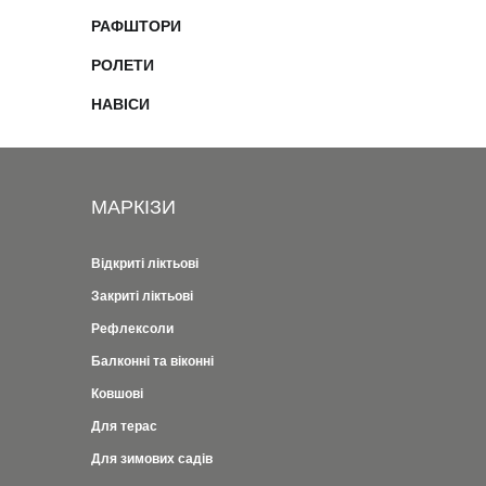
РАФШТОРИ
РОЛЕТИ
НАВІСИ
МАРКІЗИ
Відкриті ліктьові
Закриті ліктьові
Рефлексоли
Балконні та віконні
Ковшові
Для терас
Для зимових садів